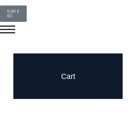
0,00
€
0
Cart